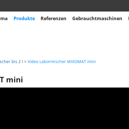
rma
Produkte
Referenzen
Gebrauchtmaschinen
cher bis 2 l
Video Labormischer MIXOMAT mini
T mini