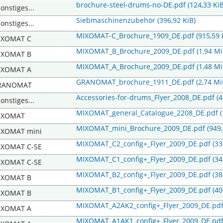
brochure-steel-drums-no-DE.pdf
(124,33 KiB
Sonstiges...
Siebmaschinenzubehör
(396,92 KiB)
Sonstiges...
MIXOMAT-C_Brochure_1909_DE.pdf
(915,59 
IXOMAT C
MIXOMAT_B_Brochure_2009_DE.pdf
(1,94 Mi
IXOMAT B
MIXOMAT_A_Brochure_2009_DE.pdf
(1,48 Mi
IXOMAT A
GRANOMAT_brochure_1911_DE.pdf
(2,74 Mi
RANOMAT
Accessories-for-drums_Flyer_2008_DE.pdf
(
Sonstiges...
MIXOMAT_general_Catalogue_2208_DE.pdf
IXOMAT
MIXOMAT_mini_Brochure_2009_DE.pdf
(949
IXOMAT mini
MIXOMAT_C2_config+_Flyer_2009_DE.pdf
(33
IXOMAT C-SE
MIXOMAT_C1_config+_Flyer_2009_DE.pdf
(34
IXOMAT C-SE
MIXOMAT_B2_config+_Flyer_2009_DE.pdf
(38
IXOMAT B
MIXOMAT_B1_config+_Flyer_2009_DE.pdf
(40
IXOMAT B
MIXOMAT_A2AK2_config+_Flyer_2009_DE.pd
IXOMAT A
MIXOMAT_A1AK1_config+_Flyer_2009_DE.pd