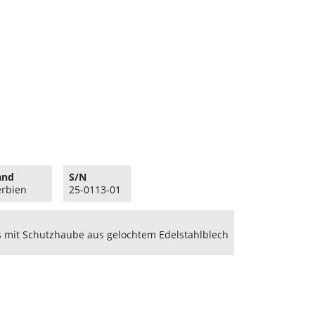
and
S/N
erbien
25-0113-01
 mit Schutzhaube aus gelochtem Edelstahlblech