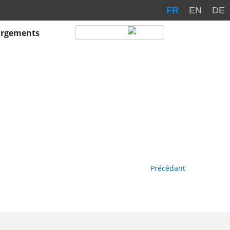
FR
EN
DE
argements
Précédant