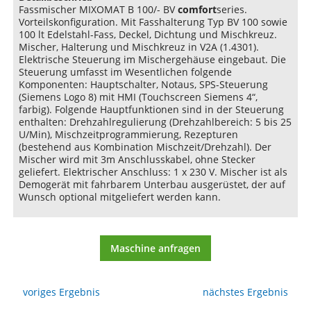
Fassmischer MIXOMAT B 100/- BV
comfort
series.
Vorteilskonfiguration. Mit Fasshalterung Typ BV 100 sowie
100 lt Edelstahl-Fass, Deckel, Dichtung und Mischkreuz.
Mischer, Halterung und Mischkreuz in V2A (1.4301).
Elektrische Steuerung im Mischergehäuse eingebaut. Die
Steuerung umfasst im Wesentlichen folgende
Komponenten: Hauptschalter, Notaus, SPS-Steuerung
(Siemens Logo 8) mit HMI (Touchscreen Siemens 4“,
farbig). Folgende Hauptfunktionen sind in der Steuerung
enthalten: Drehzahlregulierung (Drehzahlbereich: 5 bis 25
U/Min), Mischzeitprogrammierung, Rezepturen
(bestehend aus Kombination Mischzeit/Drehzahl). Der
Mischer wird mit 3m Anschlusskabel, ohne Stecker
geliefert. Elektrischer Anschluss: 1 x 230 V. Mischer ist als
Demogerät mit fahrbarem Unterbau ausgerüstet, der auf
Wunsch optional mitgeliefert werden kann.
Maschine anfragen
voriges Ergebnis
nächstes Ergebnis