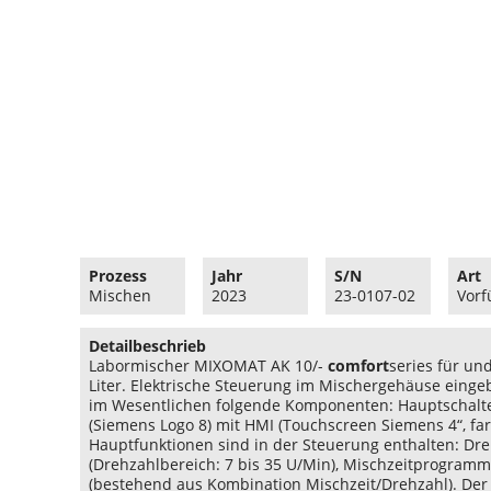
Prozess
Jahr
S/N
Art
Mischen
2023
23-0107-02
Vor
Detailbeschrieb
Labormischer MIXOMAT AK 10/-
comfort
series für un
Liter. Elektrische Steuerung im Mischergehäuse einge
im Wesentlichen folgende Komponenten: Hauptschalte
(Siemens Logo 8) mit HMI (Touchscreen Siemens 4“, far
Hauptfunktionen sind in der Steuerung enthalten: Dr
(Drehzahlbereich: 7 bis 35 U/Min), Mischzeitprogram
(bestehend aus Kombination Mischzeit/Drehzahl). Der