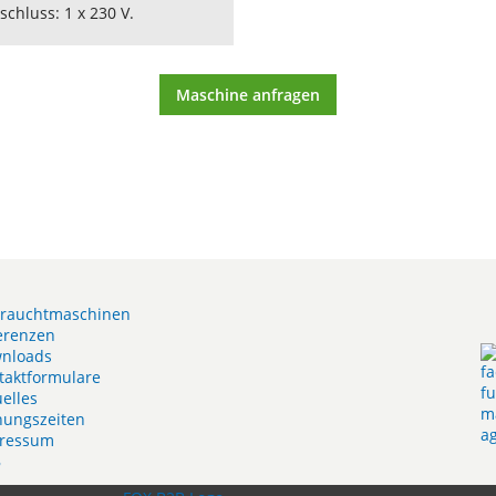
schluss: 1 x 230 V.
Maschine anfragen
rauchtmaschinen
erenzen
nloads
taktformulare
uelles
nungszeiten
ressum
B