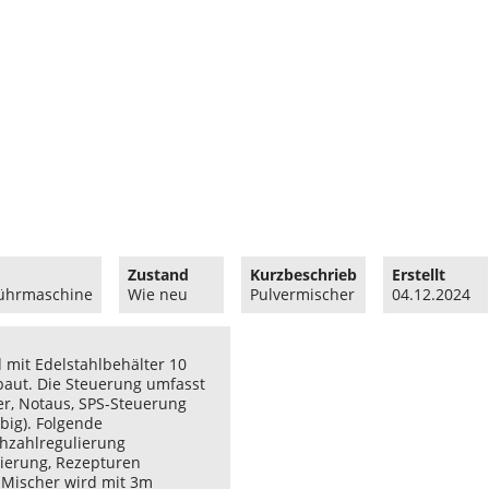
Zustand
Kurzbeschrieb
Erstellt
führmaschine
Wie neu
Pulvermischer
04.12.2024
d mit Edelstahlbehälter 10
baut. Die Steuerung umfasst
r, Notaus, SPS-Steuerung
big). Folgende
ehzahlregulierung
mierung, Rezepturen
 Mischer wird mit 3m