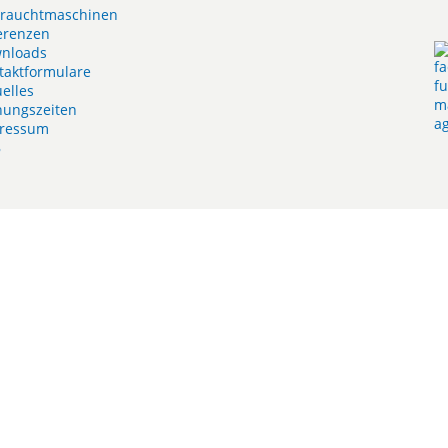
rauchtmaschinen
erenzen
nloads
taktformulare
uelles
nungszeiten
ressum
B