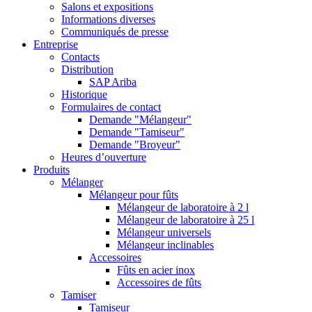
Salons et expositions
Informations diverses
Communiqués de presse
Entreprise
Contacts
Distribution
SAP Ariba
Historique
Formulaires de contact
Demande "Mélangeur"
Demande "Tamiseur"
Demande "Broyeur"
Heures d’ouverture
Produits
Mélanger
Mélangeur pour fûts
Mélangeur de laboratoire à 2 l
Mélangeur de laboratoire à 25 l
Mélangeur universels
Mélangeur inclinables
Accessoires
Fûts en acier inox
Accessoires de fûts
Tamiser
Tamiseur