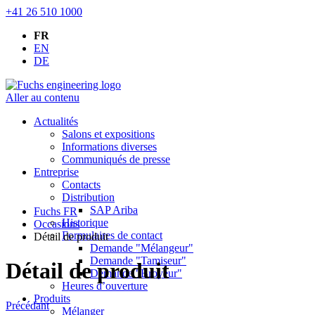
+41 26 510 1000
FR
EN
DE
Aller au contenu
Actualités
Salons et expositions
Informations diverses
Communiqués de presse
Entreprise
Contacts
Distribution
SAP Ariba
Fuchs FR
Historique
Occasions
Formulaires de contact
Détail de produit
Demande "Mélangeur"
Demande "Tamiseur"
Détail de produit
Demande "Broyeur"
Heures d’ouverture
Produits
Précédant
Mélanger