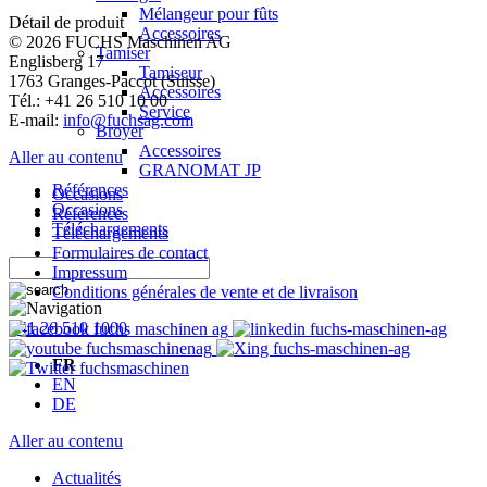
Mélangeur pour fûts
Détail de produit
Accessoires
© 2026 FUCHS Maschinen AG
Tamiser
Englisberg 17
Tamiseur
1763 Granges-Paccot (Suisse)
Accessoires
Tél.: +41 26 510 10 00
Service
E-mail:
info@fuchsag.com
Broyer
Accessoires
Aller au contenu
GRANOMAT JP
Références
Occasions
Occasions
Références
Téléchargements
Téléchargements
Formulaires de contact
Impressum
Conditions générales de vente et de livraison
+41 26 510 1000
FR
EN
DE
Aller au contenu
Actualités